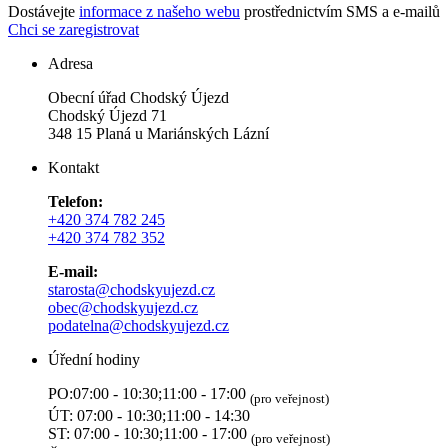
Dostávejte
informace z našeho webu
prostřednictvím SMS a e-mailů
Chci se zaregistrovat
Adresa
Obecní úřad Chodský Újezd
Chodský Újezd 71
348 15 Planá u Mariánských Lázní
Kontakt
Telefon:
+420 374 782 245
+420 374 782 352
E-mail:
starosta@chodskyujezd.cz
obec@chodskyujezd.cz
podatelna@chodskyujezd.cz
Úřední hodiny
PO:07:00 - 10:30;11:00 - 17:00
(pro veřejnost)
ÚT: 07:00 - 10:30;11:00 - 14:30
ST: 07:00 - 10:30;11:00 - 17:00
(pro veřejnost)