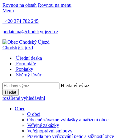
Rovnou na obsah
Rovnou na menu
Menu
+420 374 782 245
podatelna@chodskyujezd.cz
Chodský Újezd
Úřední deska
Formuláře
Poplatky
Sběrný Dvůr
Hledaný výraz
Hledat
rozšířené vyhledávání
Obec
O obci
Obecně závazné vyhlášky a nařízení obce
Veřejné zakázky
Veřejnoprávní smlouvy
Pravidla pro vyřizování petic a stížností obce