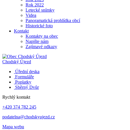
Rok 2022
Letecké snímky
Videa
Panoramatická prohlídka obcí
Historické foto
Kontakt
Kontakty na obec
Napište nám
Zajímavé odkazy
Chodský Újezd
Úřední deska
Formuláře
Poplatky
Sběrný Dvůr
Rychlý kontakt
+420 374 782 245
podatelna@chodskyujezd.cz
Mapa webu