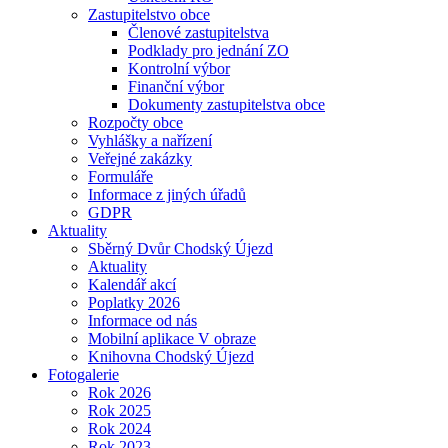
Zastupitelstvo obce
Členové zastupitelstva
Podklady pro jednání ZO
Kontrolní výbor
Finanční výbor
Dokumenty zastupitelstva obce
Rozpočty obce
Vyhlášky a nařízení
Veřejné zakázky
Formuláře
Informace z jiných úřadů
GDPR
Aktuality
Sběrný Dvůr Chodský Újezd
Aktuality
Kalendář akcí
Poplatky 2026
Informace od nás
Mobilní aplikace V obraze
Knihovna Chodský Újezd
Fotogalerie
Rok 2026
Rok 2025
Rok 2024
Rok 2023