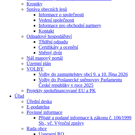
Kroniky
Správa obecních lesů
Informace o společnosti
Vedení společnosti
Informace pro obchodní partnery
Kontakt
Odpadové hospodářství
Třídění odpadu
Certifikáty a ocenění
Sběrný dvůr
Náš mapový portál
Územní plán
VOLBY
Volby do zastupitelstev obcí 9. a 10. října 2026
Volby do Poslanecké sněmovny Parlamentu
České republiky v roce 2025
Projekty spolufinancované EU a PK
Úřad
Úřední deska
E-podatelna
Povinné informace
Přijaté a podané informace k zákonu č. 106⁄1999
Sb., vč. Výroční zprávy
Rada obce
Usnesení RO