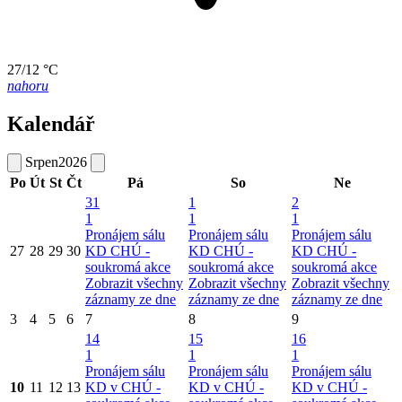
27/12 °C
nahoru
Kalendář
Srpen
2026
Po
Út
St
Čt
Pá
So
Ne
31
1
2
1
1
1
Pronájem sálu
Pronájem sálu
Pronájem sálu
27
28
29
30
KD CHÚ -
KD CHÚ -
KD CHÚ -
soukromá akce
soukromá akce
soukromá akce
Zobrazit všechny
Zobrazit všechny
Zobrazit všechny
záznamy ze dne
záznamy ze dne
záznamy ze dne
3
4
5
6
7
8
9
14
15
16
1
1
1
Pronájem sálu
Pronájem sálu
Pronájem sálu
10
11
12
13
KD v CHÚ -
KD v CHÚ -
KD v CHÚ -