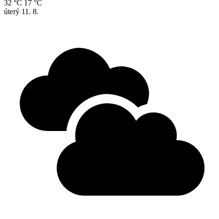
32 °C
17 °C
úterý
11. 8.