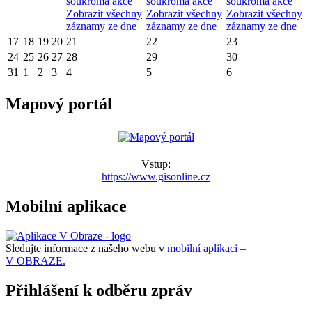
soukromá akce
soukromá akce
soukromá akce
Zobrazit všechny
Zobrazit všechny
Zobrazit všechny
záznamy ze dne
záznamy ze dne
záznamy ze dne
17
18
19
20
21
22
23
24
25
26
27
28
29
30
31
1
2
3
4
5
6
Mapový portál
Vstup:
https://www.gisonline.cz
Mobilní aplikace
Sledujte informace z našeho webu v
mobilní aplikaci –
V OBRAZE.
Přihlášení k odběru zpráv