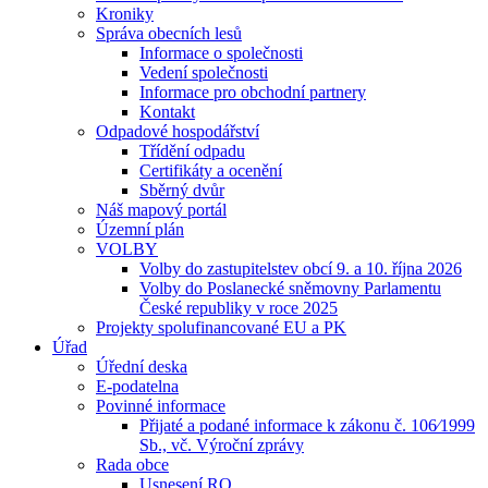
Kroniky
Správa obecních lesů
Informace o společnosti
Vedení společnosti
Informace pro obchodní partnery
Kontakt
Odpadové hospodářství
Třídění odpadu
Certifikáty a ocenění
Sběrný dvůr
Náš mapový portál
Územní plán
VOLBY
Volby do zastupitelstev obcí 9. a 10. října 2026
Volby do Poslanecké sněmovny Parlamentu
České republiky v roce 2025
Projekty spolufinancované EU a PK
Úřad
Úřední deska
E-podatelna
Povinné informace
Přijaté a podané informace k zákonu č. 106⁄1999
Sb., vč. Výroční zprávy
Rada obce
Usnesení RO