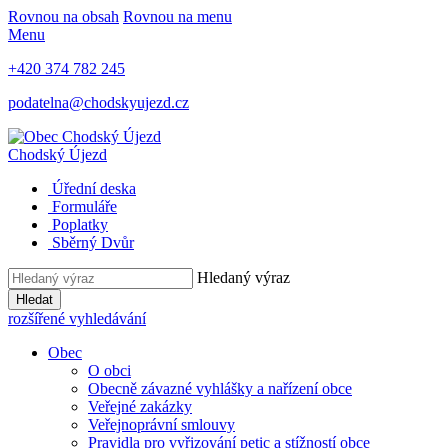
Rovnou na obsah
Rovnou na menu
Menu
+420 374 782 245
podatelna@chodskyujezd.cz
Chodský Újezd
Úřední deska
Formuláře
Poplatky
Sběrný Dvůr
Hledaný výraz
Hledat
rozšířené vyhledávání
Obec
O obci
Obecně závazné vyhlášky a nařízení obce
Veřejné zakázky
Veřejnoprávní smlouvy
Pravidla pro vyřizování petic a stížností obce