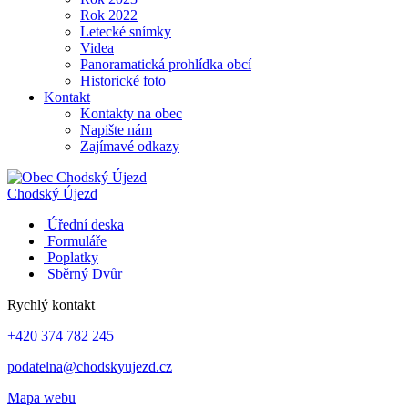
Rok 2022
Letecké snímky
Videa
Panoramatická prohlídka obcí
Historické foto
Kontakt
Kontakty na obec
Napište nám
Zajímavé odkazy
Chodský Újezd
Úřední deska
Formuláře
Poplatky
Sběrný Dvůr
Rychlý kontakt
+420 374 782 245
podatelna@chodskyujezd.cz
Mapa webu