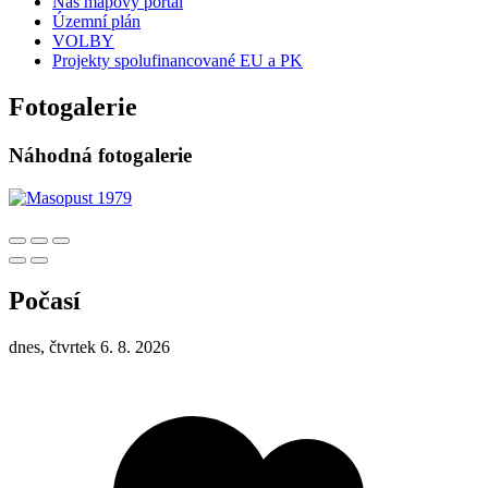
Náš mapový portál
Územní plán
VOLBY
Projekty spolufinancované EU a PK
Fotogalerie
Náhodná fotogalerie
Počasí
dnes, čtvrtek 6. 8. 2026