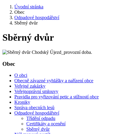
Úvodní stránka
Obec
Odpadové hospodářství
Sběrný dvůr
Sběrný dvůr
Obec
O obci
Obecně závazné vyhlášky a nařízení obce
Veřejné zakázky
Veřejnoprávní smlouvy
Pravidla pro vyřizování petic a stížností obce
Kroniky
Správa obecních lesů
Odpadové hospodářství
Třídění odpadu
Certifikáty a ocenění
Sběrný dvůr