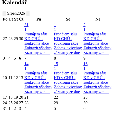
Kalendář
Srpen
2026
Po
Út
St
Čt
Pá
So
Ne
31
1
2
1
1
1
Pronájem sálu
Pronájem sálu
Pronájem sálu
27
28
29
30
KD CHÚ -
KD CHÚ -
KD CHÚ -
soukromá akce
soukromá akce
soukromá akce
Zobrazit všechny
Zobrazit všechny
Zobrazit všechny
záznamy ze dne
záznamy ze dne
záznamy ze dne
3
4
5
6
7
8
9
14
15
16
1
1
1
Pronájem sálu
Pronájem sálu
Pronájem sálu
10
11
12
13
KD v CHÚ -
KD v CHÚ -
KD v CHÚ -
soukromá akce
soukromá akce
soukromá akce
Zobrazit všechny
Zobrazit všechny
Zobrazit všechny
záznamy ze dne
záznamy ze dne
záznamy ze dne
17
18
19
20
21
22
23
24
25
26
27
28
29
30
31
1
2
3
4
5
6