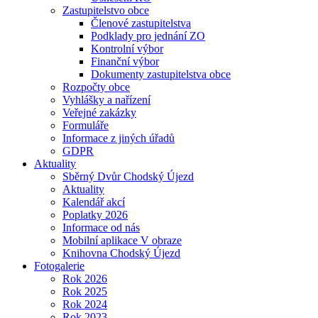
Zastupitelstvo obce
Členové zastupitelstva
Podklady pro jednání ZO
Kontrolní výbor
Finanční výbor
Dokumenty zastupitelstva obce
Rozpočty obce
Vyhlášky a nařízení
Veřejné zakázky
Formuláře
Informace z jiných úřadů
GDPR
Aktuality
Sběrný Dvůr Chodský Újezd
Aktuality
Kalendář akcí
Poplatky 2026
Informace od nás
Mobilní aplikace V obraze
Knihovna Chodský Újezd
Fotogalerie
Rok 2026
Rok 2025
Rok 2024
Rok 2023