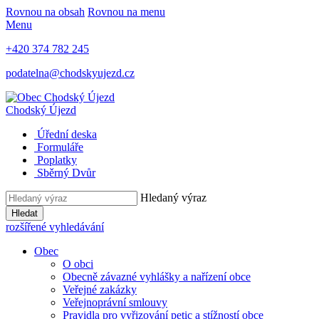
Rovnou na obsah
Rovnou na menu
Menu
+420 374 782 245
podatelna@chodskyujezd.cz
Chodský Újezd
Úřední deska
Formuláře
Poplatky
Sběrný Dvůr
Hledaný výraz
Hledat
rozšířené vyhledávání
Obec
O obci
Obecně závazné vyhlášky a nařízení obce
Veřejné zakázky
Veřejnoprávní smlouvy
Pravidla pro vyřizování petic a stížností obce