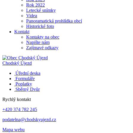
Rok 2022
Letecké snímky
Videa
Panoramatická prohlídka obcí
Historické foto
Kontakt
Kontakty na obec
Napište nám
Zajímavé odkazy
Chodský Újezd
Úřední deska
Formuláře
Poplatky
Sběrný Dvůr
Rychlý kontakt
+420 374 782 245
podatelna@chodskyujezd.cz
Mapa webu