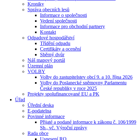
Kroniky
Správa obecních lesů
Informace o společnosti
Vedení společnosti
Informace pro obchodní partnery
Kontakt
Odpadové hospodářství
Třídění odpadu
Certifikáty a ocenění
Sběrný dvůr
Náš mapový portál
Územní plán
VOLBY
Volby do zastupitelstev obcí 9. a 10. října 2026
Volby do Poslanecké sněmovny Parlamentu
České republiky v roce 2025
Projekty spolufinancované EU a PK
Úřad
Úřední deska
E-podatelna
Povinné informace
Přijaté a podané informace k zákonu č. 106⁄1999
Sb., vč. Výroční zprávy
Rada obce
Usnesení RO