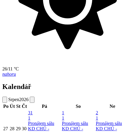
26/11 °C
nahoru
Kalendář
Srpen
2026
Po
Út
St
Čt
Pá
So
Ne
31
1
2
1
1
1
Pronájem sálu
Pronájem sálu
Pronájem sálu
27
28
29
30
KD CHÚ -
KD CHÚ -
KD CHÚ -