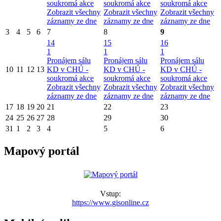
soukromá akce
soukromá akce
soukromá akce
Zobrazit všechny
Zobrazit všechny
Zobrazit všechny
záznamy ze dne
záznamy ze dne
záznamy ze dne
3
4
5
6
7
8
9
14
15
16
1
1
1
Pronájem sálu
Pronájem sálu
Pronájem sálu
10
11
12
13
KD v CHÚ -
KD v CHÚ -
KD v CHÚ -
soukromá akce
soukromá akce
soukromá akce
Zobrazit všechny
Zobrazit všechny
Zobrazit všechny
záznamy ze dne
záznamy ze dne
záznamy ze dne
17
18
19
20
21
22
23
24
25
26
27
28
29
30
31
1
2
3
4
5
6
Mapový portál
Vstup:
https://www.gisonline.cz