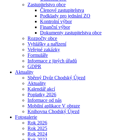
Zastupitelstvo obce
Členové zastupitelstva
Podklady pro jednání ZO
Kontrolní výbor
Finanční výbor
Dokumenty zastupitelstva obce
Rozpočty obce
Vyhlášky a nařízení
Veřejné zakázky
Formuláře
Informace z jiných úřadů
GDPR
Aktuality
Sběrný Dvůr Chodský Újezd
Aktuality
Kalendář akcí
Poplatky 2026
Informace od nás
Mobilní aplikace V obraze
Knihovna Chodský Újezd
Fotogalerie
Rok 2026
Rok 2025
Rok 2024
Rok 2023