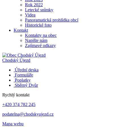
Rok 2022
Letecké snímky
Videa
Panoramatická prohlídka obcí
Historické foto
Kontakt
Kontakty na obec
Napište nám
Zajímavé odkazy
Chodský Újezd
Úřední deska
Formuláře
Poplatky
Sběrný Dvůr
Rychlý kontakt
+420 374 782 245
podatelna@chodskyujezd.cz
Mapa webu