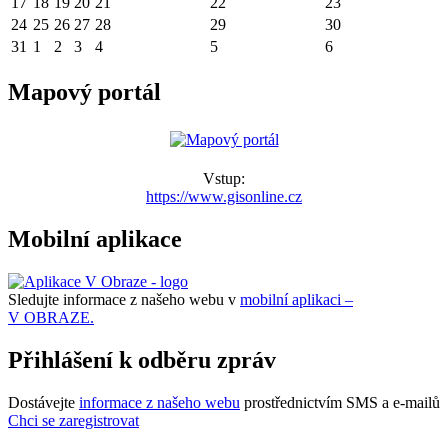
17
18
19
20
21
22
23
24
25
26
27
28
29
30
31
1
2
3
4
5
6
Mapový portál
Vstup:
https://www.gisonline.cz
Mobilní aplikace
Sledujte informace z našeho webu v
mobilní aplikaci –
V OBRAZE.
Přihlášení k odběru zpráv
Dostávejte
informace z našeho webu
prostřednictvím SMS a e-mailů
Chci se zaregistrovat