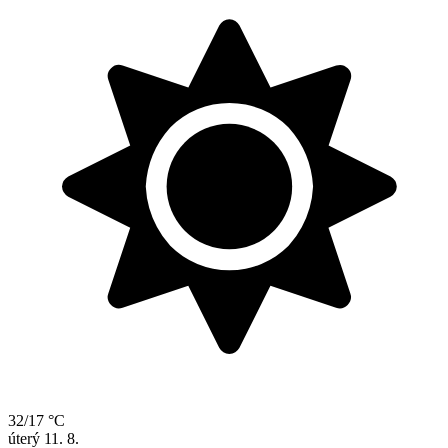
32/17 °C
úterý
11. 8.