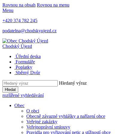
Rovnou na obsah
Rovnou na menu
Menu
+420 374 782 245
podatelna@chodskyujezd.cz
Chodský Újezd
Úřední deska
Formuláře
Poplatky
Sběrný Dvůr
Hledaný výraz
Hledat
rozšířené vyhledávání
Obec
O obci
Obecně závazné vyhlášky a nařízení obce
Veřejné zakázky
Veřejnoprávní smlouvy
Pravidla pro vyřizování petic a stížností obce