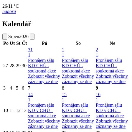
26/11 °C
nahoru
Kalendář
Srpen
2026
Po
Út
St
Čt
Pá
So
Ne
31
1
2
1
1
1
Pronájem sálu
Pronájem sálu
Pronájem sálu
27
28
29
30
KD CHÚ -
KD CHÚ -
KD CHÚ -
soukromá akce
soukromá akce
soukromá akce
Zobrazit všechny
Zobrazit všechny
Zobrazit všechny
záznamy ze dne
záznamy ze dne
záznamy ze dne
3
4
5
6
7
8
9
14
15
16
1
1
1
Pronájem sálu
Pronájem sálu
Pronájem sálu
10
11
12
13
KD v CHÚ -
KD v CHÚ -
KD v CHÚ -
soukromá akce
soukromá akce
soukromá akce
Zobrazit všechny
Zobrazit všechny
Zobrazit všechny
záznamy ze dne
záznamy ze dne
záznamy ze dne