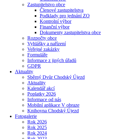
Zastupitelstvo obce
Členové zastupitelstva
Podklady pro jednání ZO
Kontrolní výbor
Finanční výbor
Dokumenty zastupitelstva obce
Rozpočty obce
Vyhlášky a nařízení
Veřejné zakázky
Formuláře
Informace z jiných úřadů
GDPR
Aktuality
Sběrný Dvůr Chodský Újezd
Aktuality
Kalendář akcí
Poplatky 2026
Informace od nás
Mobilní aplikace V obraze
Knihovna Chodský Újezd
Fotogalerie
Rok 2026
Rok 2025
Rok 2024
Rok 2023