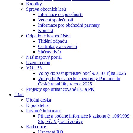
Kroniky
Správa obecních lesů
Informace o společnosti
Vedení společnosti
Informace pro obchodní partnery
Kontakt
Odpadové hospodářství
Třídění odpadu
Certifikáty a ocenění
Sběrný dvůr
Náš mapový portál
Územní plán
VOLBY
Volby do zastupitelstev obcí 9. a 10. října 2026
Volby do Poslanecké sněmovny Parlamentu
České republiky v roce 2025
Projekty spolufinancované EU a PK
Úřad
Úřední deska
E-podatelna
Povinné informace
Přijaté a podané informace k zákonu č. 106⁄1999
Sb., vč. Výroční zprávy
Rada obce
Usnesení RO