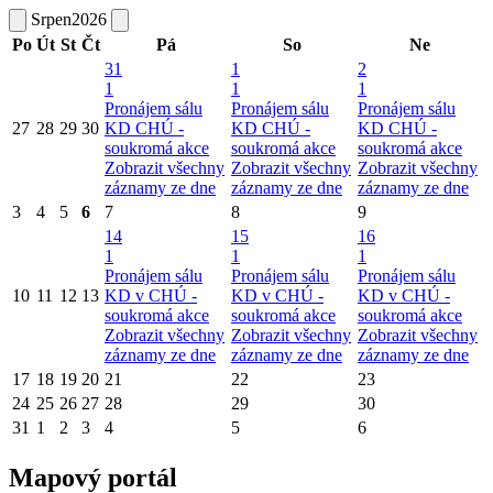
Srpen
2026
Po
Út
St
Čt
Pá
So
Ne
31
1
2
1
1
1
Pronájem sálu
Pronájem sálu
Pronájem sálu
27
28
29
30
KD CHÚ -
KD CHÚ -
KD CHÚ -
soukromá akce
soukromá akce
soukromá akce
Zobrazit všechny
Zobrazit všechny
Zobrazit všechny
záznamy ze dne
záznamy ze dne
záznamy ze dne
3
4
5
6
7
8
9
14
15
16
1
1
1
Pronájem sálu
Pronájem sálu
Pronájem sálu
10
11
12
13
KD v CHÚ -
KD v CHÚ -
KD v CHÚ -
soukromá akce
soukromá akce
soukromá akce
Zobrazit všechny
Zobrazit všechny
Zobrazit všechny
záznamy ze dne
záznamy ze dne
záznamy ze dne
17
18
19
20
21
22
23
24
25
26
27
28
29
30
31
1
2
3
4
5
6
Mapový portál