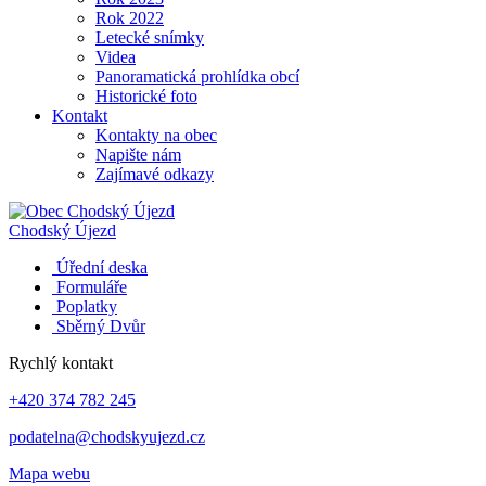
Rok 2022
Letecké snímky
Videa
Panoramatická prohlídka obcí
Historické foto
Kontakt
Kontakty na obec
Napište nám
Zajímavé odkazy
Chodský Újezd
Úřední deska
Formuláře
Poplatky
Sběrný Dvůr
Rychlý kontakt
+420 374 782 245
podatelna@chodskyujezd.cz
Mapa webu