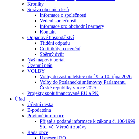
Kroniky
Správa obecních lesů
Informace o společnosti
Vedení společnosti
Informace pro obchodní partnery
Kontakt
Odpadové hospodářství
Třídění odpadu
Certifikáty a ocenění
Sběrný dvůr
Náš mapový portál
Územní plán
VOLBY
Volby do zastupitelstev obcí 9. a 10. října 2026
Volby do Poslanecké sněmovny Parlamentu
České republiky v roce 2025
Projekty spolufinancované EU a PK
Úřad
Úřední deska
E-podatelna
Povinné informace
Přijaté a podané informace k zákonu č. 106⁄1999
Sb., vč. Výroční zprávy
Rada obce
Usnesení RO