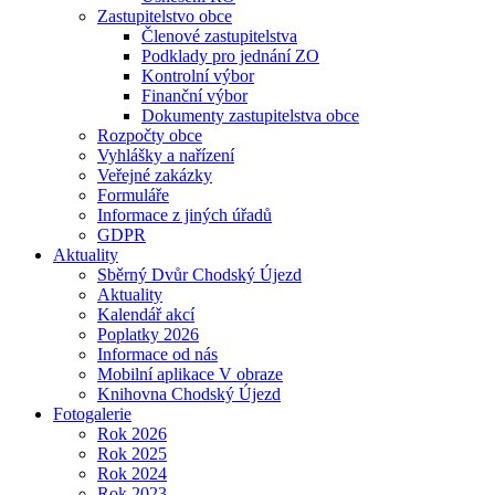
Zastupitelstvo obce
Členové zastupitelstva
Podklady pro jednání ZO
Kontrolní výbor
Finanční výbor
Dokumenty zastupitelstva obce
Rozpočty obce
Vyhlášky a nařízení
Veřejné zakázky
Formuláře
Informace z jiných úřadů
GDPR
Aktuality
Sběrný Dvůr Chodský Újezd
Aktuality
Kalendář akcí
Poplatky 2026
Informace od nás
Mobilní aplikace V obraze
Knihovna Chodský Újezd
Fotogalerie
Rok 2026
Rok 2025
Rok 2024
Rok 2023