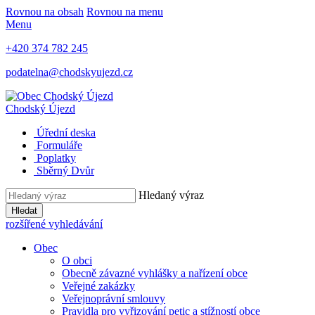
Rovnou na obsah
Rovnou na menu
Menu
+420 374 782 245
podatelna@chodskyujezd.cz
Chodský Újezd
Úřední deska
Formuláře
Poplatky
Sběrný Dvůr
Hledaný výraz
Hledat
rozšířené vyhledávání
Obec
O obci
Obecně závazné vyhlášky a nařízení obce
Veřejné zakázky
Veřejnoprávní smlouvy
Pravidla pro vyřizování petic a stížností obce