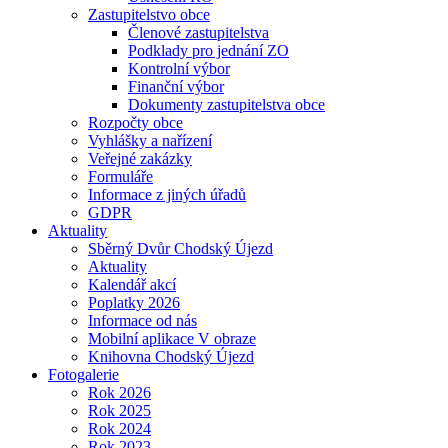
Zastupitelstvo obce
Členové zastupitelstva
Podklady pro jednání ZO
Kontrolní výbor
Finanční výbor
Dokumenty zastupitelstva obce
Rozpočty obce
Vyhlášky a nařízení
Veřejné zakázky
Formuláře
Informace z jiných úřadů
GDPR
Aktuality
Sběrný Dvůr Chodský Újezd
Aktuality
Kalendář akcí
Poplatky 2026
Informace od nás
Mobilní aplikace V obraze
Knihovna Chodský Újezd
Fotogalerie
Rok 2026
Rok 2025
Rok 2024
Rok 2023