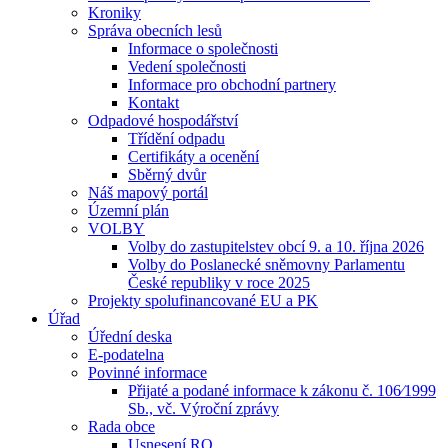
Kroniky
Správa obecních lesů
Informace o společnosti
Vedení společnosti
Informace pro obchodní partnery
Kontakt
Odpadové hospodářství
Třídění odpadu
Certifikáty a ocenění
Sběrný dvůr
Náš mapový portál
Územní plán
VOLBY
Volby do zastupitelstev obcí 9. a 10. října 2026
Volby do Poslanecké sněmovny Parlamentu
České republiky v roce 2025
Projekty spolufinancované EU a PK
Úřad
Úřední deska
E-podatelna
Povinné informace
Přijaté a podané informace k zákonu č. 106⁄1999
Sb., vč. Výroční zprávy
Rada obce
Usnesení RO