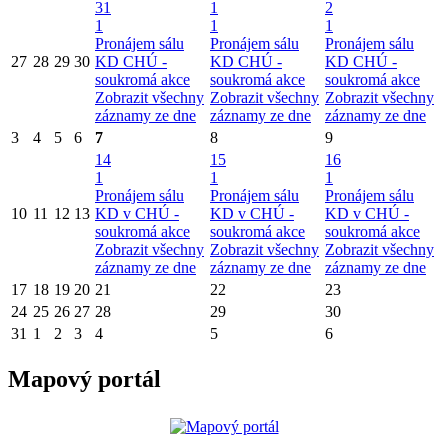
31
1
2
1
1
1
Pronájem sálu
Pronájem sálu
Pronájem sálu
27
28
29
30
KD CHÚ -
KD CHÚ -
KD CHÚ -
soukromá akce
soukromá akce
soukromá akce
Zobrazit všechny
Zobrazit všechny
Zobrazit všechny
záznamy ze dne
záznamy ze dne
záznamy ze dne
3
4
5
6
7
8
9
14
15
16
1
1
1
Pronájem sálu
Pronájem sálu
Pronájem sálu
10
11
12
13
KD v CHÚ -
KD v CHÚ -
KD v CHÚ -
soukromá akce
soukromá akce
soukromá akce
Zobrazit všechny
Zobrazit všechny
Zobrazit všechny
záznamy ze dne
záznamy ze dne
záznamy ze dne
17
18
19
20
21
22
23
24
25
26
27
28
29
30
31
1
2
3
4
5
6
Mapový portál