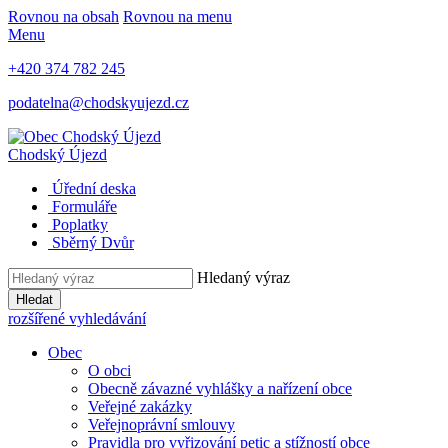
Rovnou na obsah
Rovnou na menu
Menu
+420 374 782 245
podatelna@chodskyujezd.cz
Chodský Újezd
Úřední deska
Formuláře
Poplatky
Sběrný Dvůr
Hledaný výraz
Hledat
rozšířené vyhledávání
Obec
O obci
Obecně závazné vyhlášky a nařízení obce
Veřejné zakázky
Veřejnoprávní smlouvy
Pravidla pro vyřizování petic a stížností obce