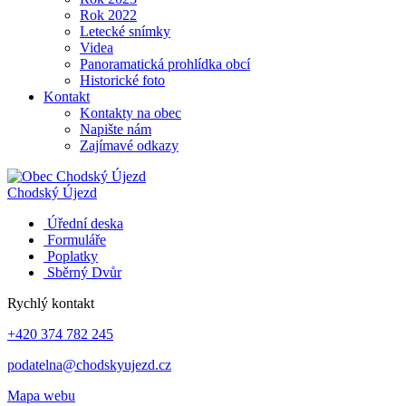
Rok 2022
Letecké snímky
Videa
Panoramatická prohlídka obcí
Historické foto
Kontakt
Kontakty na obec
Napište nám
Zajímavé odkazy
Chodský Újezd
Úřední deska
Formuláře
Poplatky
Sběrný Dvůr
Rychlý kontakt
+420 374 782 245
podatelna@chodskyujezd.cz
Mapa webu