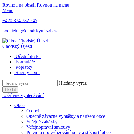
Rovnou na obsah
Rovnou na menu
Menu
+420 374 782 245
podatelna@chodskyujezd.cz
Chodský Újezd
Úřední deska
Formuláře
Poplatky
Sběrný Dvůr
Hledaný výraz
Hledat
rozšířené vyhledávání
Obec
O obci
Obecně závazné vyhlášky a nařízení obce
Veřejné zakázky
Veřejnoprávní smlouvy
Pravidla pro vyřizování petic a stížností obce