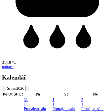
31/19 °C
nahoru
Kalendář
Srpen
2026
Po
Út
St
Čt
Pá
So
Ne
31
1
2
1
1
1
Pronájem sálu
Pronájem sálu
Pronájem sálu