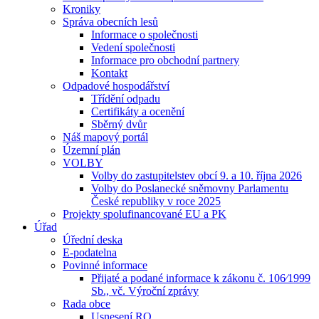
Kroniky
Správa obecních lesů
Informace o společnosti
Vedení společnosti
Informace pro obchodní partnery
Kontakt
Odpadové hospodářství
Třídění odpadu
Certifikáty a ocenění
Sběrný dvůr
Náš mapový portál
Územní plán
VOLBY
Volby do zastupitelstev obcí 9. a 10. října 2026
Volby do Poslanecké sněmovny Parlamentu
České republiky v roce 2025
Projekty spolufinancované EU a PK
Úřad
Úřední deska
E-podatelna
Povinné informace
Přijaté a podané informace k zákonu č. 106⁄1999
Sb., vč. Výroční zprávy
Rada obce
Usnesení RO