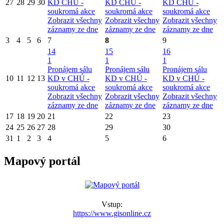
27
28
29
30
KD CHÚ -
KD CHÚ -
KD CHÚ -
soukromá akce
soukromá akce
soukromá akce
Zobrazit všechny
Zobrazit všechny
Zobrazit všechny
záznamy ze dne
záznamy ze dne
záznamy ze dne
3
4
5
6
7
8
9
14
15
16
1
1
1
Pronájem sálu
Pronájem sálu
Pronájem sálu
10
11
12
13
KD v CHÚ -
KD v CHÚ -
KD v CHÚ -
soukromá akce
soukromá akce
soukromá akce
Zobrazit všechny
Zobrazit všechny
Zobrazit všechny
záznamy ze dne
záznamy ze dne
záznamy ze dne
17
18
19
20
21
22
23
24
25
26
27
28
29
30
31
1
2
3
4
5
6
Mapový portál
Vstup:
https://www.gisonline.cz