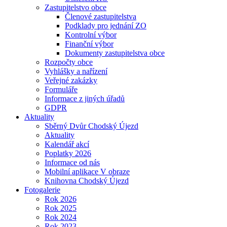
Zastupitelstvo obce
Členové zastupitelstva
Podklady pro jednání ZO
Kontrolní výbor
Finanční výbor
Dokumenty zastupitelstva obce
Rozpočty obce
Vyhlášky a nařízení
Veřejné zakázky
Formuláře
Informace z jiných úřadů
GDPR
Aktuality
Sběrný Dvůr Chodský Újezd
Aktuality
Kalendář akcí
Poplatky 2026
Informace od nás
Mobilní aplikace V obraze
Knihovna Chodský Újezd
Fotogalerie
Rok 2026
Rok 2025
Rok 2024
Rok 2023