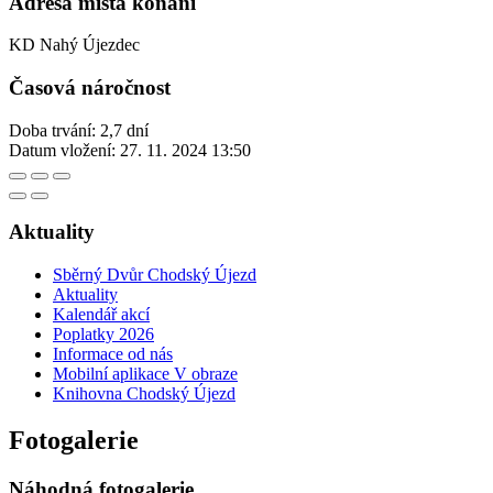
Adresa místa konání
KD Nahý Újezdec
Časová náročnost
Doba trvání: 2,7 dní
Datum vložení:
27. 11. 2024 13:50
Aktuality
Sběrný Dvůr Chodský Újezd
Aktuality
Kalendář akcí
Poplatky 2026
Informace od nás
Mobilní aplikace V obraze
Knihovna Chodský Újezd
Fotogalerie
Náhodná fotogalerie