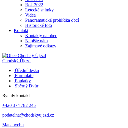
Rok 2022
Letecké snímky
Videa
Panoramatická prohlídka obcí
Historické foto
Kontakt
Kontakty na obec
Napište nám
Zajímavé odkazy
Chodský Újezd
Úřední deska
Formuláře
Poplatky
Sběrný Dvůr
Rychlý kontakt
+420 374 782 245
podatelna@chodskyujezd.cz
Mapa webu