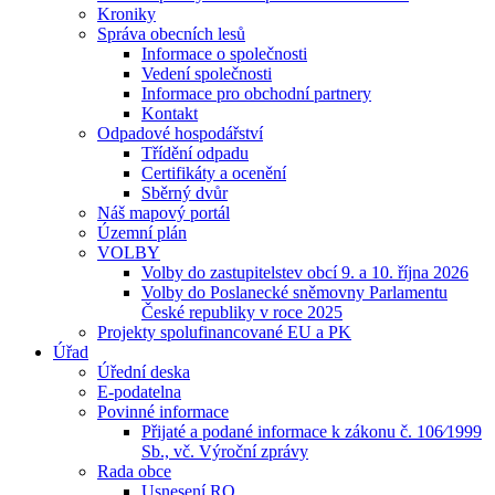
Kroniky
Správa obecních lesů
Informace o společnosti
Vedení společnosti
Informace pro obchodní partnery
Kontakt
Odpadové hospodářství
Třídění odpadu
Certifikáty a ocenění
Sběrný dvůr
Náš mapový portál
Územní plán
VOLBY
Volby do zastupitelstev obcí 9. a 10. října 2026
Volby do Poslanecké sněmovny Parlamentu
České republiky v roce 2025
Projekty spolufinancované EU a PK
Úřad
Úřední deska
E-podatelna
Povinné informace
Přijaté a podané informace k zákonu č. 106⁄1999
Sb., vč. Výroční zprávy
Rada obce
Usnesení RO