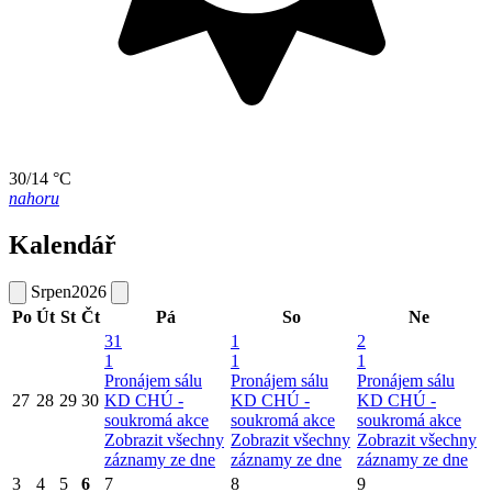
30/14 °C
nahoru
Kalendář
Srpen
2026
Po
Út
St
Čt
Pá
So
Ne
31
1
2
1
1
1
Pronájem sálu
Pronájem sálu
Pronájem sálu
27
28
29
30
KD CHÚ -
KD CHÚ -
KD CHÚ -
soukromá akce
soukromá akce
soukromá akce
Zobrazit všechny
Zobrazit všechny
Zobrazit všechny
záznamy ze dne
záznamy ze dne
záznamy ze dne
3
4
5
6
7
8
9