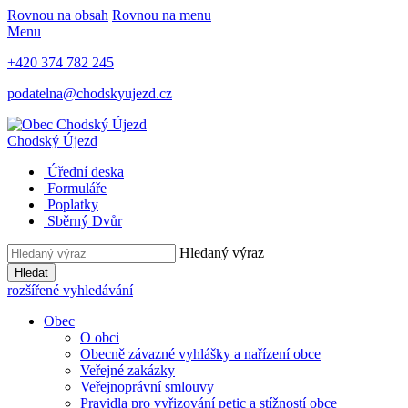
Rovnou na obsah
Rovnou na menu
Menu
+420 374 782 245
podatelna@chodskyujezd.cz
Chodský Újezd
Úřední deska
Formuláře
Poplatky
Sběrný Dvůr
Hledaný výraz
Hledat
rozšířené vyhledávání
Obec
O obci
Obecně závazné vyhlášky a nařízení obce
Veřejné zakázky
Veřejnoprávní smlouvy
Pravidla pro vyřizování petic a stížností obce