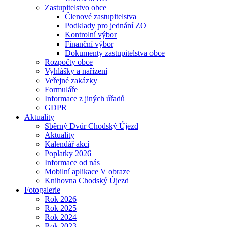
Zastupitelstvo obce
Členové zastupitelstva
Podklady pro jednání ZO
Kontrolní výbor
Finanční výbor
Dokumenty zastupitelstva obce
Rozpočty obce
Vyhlášky a nařízení
Veřejné zakázky
Formuláře
Informace z jiných úřadů
GDPR
Aktuality
Sběrný Dvůr Chodský Újezd
Aktuality
Kalendář akcí
Poplatky 2026
Informace od nás
Mobilní aplikace V obraze
Knihovna Chodský Újezd
Fotogalerie
Rok 2026
Rok 2025
Rok 2024
Rok 2023