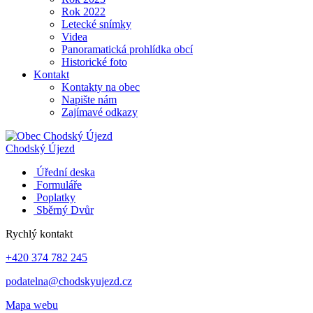
Rok 2022
Letecké snímky
Videa
Panoramatická prohlídka obcí
Historické foto
Kontakt
Kontakty na obec
Napište nám
Zajímavé odkazy
Chodský Újezd
Úřední deska
Formuláře
Poplatky
Sběrný Dvůr
Rychlý kontakt
+420 374 782 245
podatelna@chodskyujezd.cz
Mapa webu