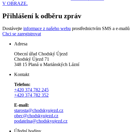
V OBRAZE.
Přihlášení k odběru zpráv
Dostávejte
informace z našeho webu
prostřednictvím SMS a e-mailů
Chci se zaregistrovat
Adresa
Obecní úřad Chodský Újezd
Chodský Újezd 71
348 15 Planá u Mariánských Lázní
Kontakt
Telefon:
+420 374 782 245
+420 374 782 352
E-mail:
starosta@chodskyujezd.cz
obec@chodskyujezd.cz
podatelna@chodskyujezd.cz
Úřední hodiny