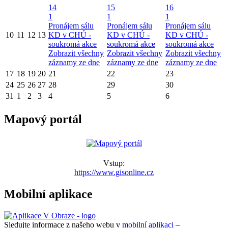
14
15
16
1
1
1
Pronájem sálu
Pronájem sálu
Pronájem sálu
10
11
12
13
KD v CHÚ -
KD v CHÚ -
KD v CHÚ -
soukromá akce
soukromá akce
soukromá akce
Zobrazit všechny
Zobrazit všechny
Zobrazit všechny
záznamy ze dne
záznamy ze dne
záznamy ze dne
17
18
19
20
21
22
23
24
25
26
27
28
29
30
31
1
2
3
4
5
6
Mapový portál
Vstup:
https://www.gisonline.cz
Mobilní aplikace
Sledujte informace z našeho webu v
mobilní aplikaci –