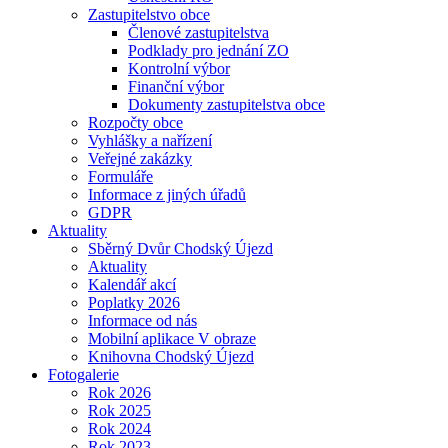
Zastupitelstvo obce
Členové zastupitelstva
Podklady pro jednání ZO
Kontrolní výbor
Finanční výbor
Dokumenty zastupitelstva obce
Rozpočty obce
Vyhlášky a nařízení
Veřejné zakázky
Formuláře
Informace z jiných úřadů
GDPR
Aktuality
Sběrný Dvůr Chodský Újezd
Aktuality
Kalendář akcí
Poplatky 2026
Informace od nás
Mobilní aplikace V obraze
Knihovna Chodský Újezd
Fotogalerie
Rok 2026
Rok 2025
Rok 2024
Rok 2023