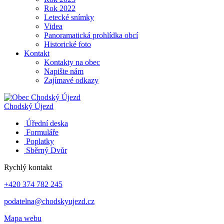
Rok 2022
Letecké snímky
Videa
Panoramatická prohlídka obcí
Historické foto
Kontakt
Kontakty na obec
Napište nám
Zajímavé odkazy
Chodský Újezd
Úřední deska
Formuláře
Poplatky
Sběrný Dvůr
Rychlý kontakt
+420 374 782 245
podatelna@chodskyujezd.cz
Mapa webu