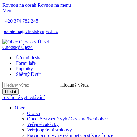
Rovnou na obsah
Rovnou na menu
Menu
+420 374 782 245
podatelna@chodskyujezd.cz
Chodský Újezd
Úřední deska
Formuláře
Poplatky
Sběrný Dvůr
Hledaný výraz
Hledat
rozšířené vyhledávání
Obec
O obci
Obecně závazné vyhlášky a nařízení obce
Veřejné zakázky
Veřejnoprávní smlouvy
Pravidla pro vyřizování petic a stížností obce