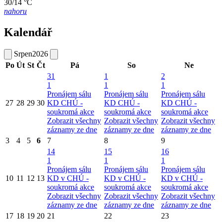
30/14 °C
nahoru
Kalendář
Srpen
2026
Po
Út
St
Čt
Pá
So
Ne
31
1
2
1
1
1
Pronájem sálu
Pronájem sálu
Pronájem sálu
27
28
29
30
KD CHÚ -
KD CHÚ -
KD CHÚ -
soukromá akce
soukromá akce
soukromá akce
Zobrazit všechny
Zobrazit všechny
Zobrazit všechny
záznamy ze dne
záznamy ze dne
záznamy ze dne
3
4
5
6
7
8
9
14
15
16
1
1
1
Pronájem sálu
Pronájem sálu
Pronájem sálu
10
11
12
13
KD v CHÚ -
KD v CHÚ -
KD v CHÚ -
soukromá akce
soukromá akce
soukromá akce
Zobrazit všechny
Zobrazit všechny
Zobrazit všechny
záznamy ze dne
záznamy ze dne
záznamy ze dne
17
18
19
20
21
22
23