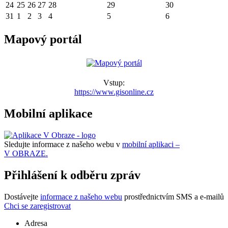
24
25
26
27
28
29
30
31
1
2
3
4
5
6
Mapový portál
Vstup:
https://www.gisonline.cz
Mobilní aplikace
Sledujte informace z našeho webu v
mobilní aplikaci –
V OBRAZE.
Přihlášení k odběru zpráv
Dostávejte
informace z našeho webu
prostřednictvím SMS a e-mailů
Chci se zaregistrovat
Adresa