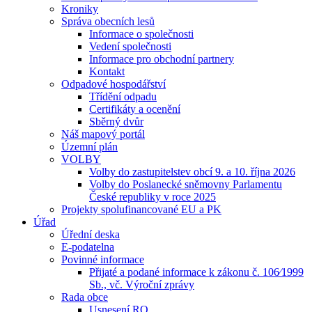
Kroniky
Správa obecních lesů
Informace o společnosti
Vedení společnosti
Informace pro obchodní partnery
Kontakt
Odpadové hospodářství
Třídění odpadu
Certifikáty a ocenění
Sběrný dvůr
Náš mapový portál
Územní plán
VOLBY
Volby do zastupitelstev obcí 9. a 10. října 2026
Volby do Poslanecké sněmovny Parlamentu
České republiky v roce 2025
Projekty spolufinancované EU a PK
Úřad
Úřední deska
E-podatelna
Povinné informace
Přijaté a podané informace k zákonu č. 106⁄1999
Sb., vč. Výroční zprávy
Rada obce
Usnesení RO