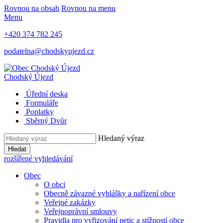
Rovnou na obsah
Rovnou na menu
Menu
+420 374 782 245
podatelna@chodskyujezd.cz
Chodský Újezd
Úřední deska
Formuláře
Poplatky
Sběrný Dvůr
Hledaný výraz
Hledat
rozšířené vyhledávání
Obec
O obci
Obecně závazné vyhlášky a nařízení obce
Veřejné zakázky
Veřejnoprávní smlouvy
Pravidla pro vyřizování petic a stížností obce