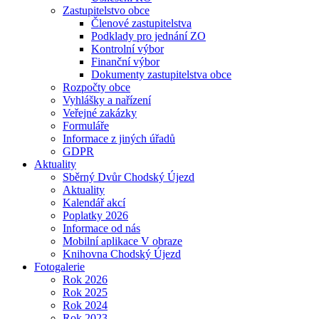
Zastupitelstvo obce
Členové zastupitelstva
Podklady pro jednání ZO
Kontrolní výbor
Finanční výbor
Dokumenty zastupitelstva obce
Rozpočty obce
Vyhlášky a nařízení
Veřejné zakázky
Formuláře
Informace z jiných úřadů
GDPR
Aktuality
Sběrný Dvůr Chodský Újezd
Aktuality
Kalendář akcí
Poplatky 2026
Informace od nás
Mobilní aplikace V obraze
Knihovna Chodský Újezd
Fotogalerie
Rok 2026
Rok 2025
Rok 2024
Rok 2023