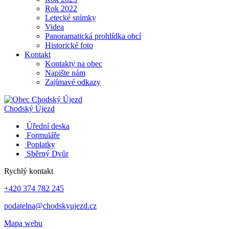
Rok 2022
Letecké snímky
Videa
Panoramatická prohlídka obcí
Historické foto
Kontakt
Kontakty na obec
Napište nám
Zajímavé odkazy
Chodský Újezd
Úřední deska
Formuláře
Poplatky
Sběrný Dvůr
Rychlý kontakt
+420 374 782 245
podatelna@chodskyujezd.cz
Mapa webu