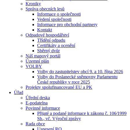
Kroniky
Správa obecních lesů
Informace o společnosti
Vedení společnosti
Informace pro obchodní partnery
Kontakt
Odpadové hospodářství
Třídění odpadu
Certifikáty a ocenění
Sběrný dvůr
Náš mapový portál
Územní plán
VOLBY
Volby do zastupitelstev obcí 9. a 10. října 2026
Volby do Poslanecké sněmovny Parlamentu
České republiky v roce 2025
Projekty spolufinancované EU a PK
Úřad
Úřední deska
E-podatelna
Povinné informace
Přijaté a podané informace k zákonu č. 106⁄1999
Sb., vč. Výroční zprávy
Rada obce
Usnesení RO