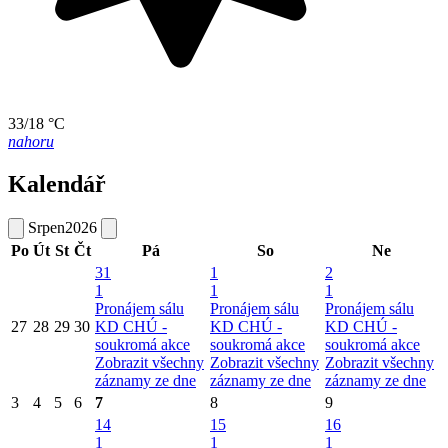
33/18 °C
nahoru
Kalendář
Srpen
2026
Po
Út
St
Čt
Pá
So
Ne
31
1
2
1
1
1
Pronájem sálu
Pronájem sálu
Pronájem sálu
27
28
29
30
KD CHÚ -
KD CHÚ -
KD CHÚ -
soukromá akce
soukromá akce
soukromá akce
Zobrazit všechny
Zobrazit všechny
Zobrazit všechny
záznamy ze dne
záznamy ze dne
záznamy ze dne
3
4
5
6
7
8
9
14
15
16
1
1
1