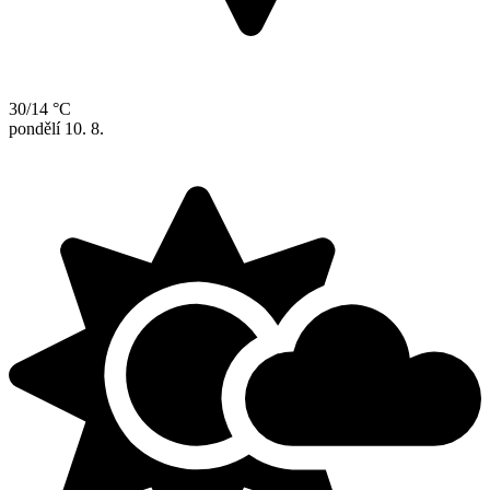
30/14 °C
pondělí
10. 8.