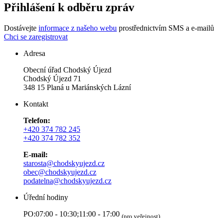
Přihlášení k odběru zpráv
Dostávejte
informace z našeho webu
prostřednictvím SMS a e-mailů
Chci se zaregistrovat
Adresa
Obecní úřad Chodský Újezd
Chodský Újezd 71
348 15 Planá u Mariánských Lázní
Kontakt
Telefon:
+420 374 782 245
+420 374 782 352
E-mail:
starosta@chodskyujezd.cz
obec@chodskyujezd.cz
podatelna@chodskyujezd.cz
Úřední hodiny
PO:07:00 - 10:30;11:00 - 17:00
(pro veřejnost)