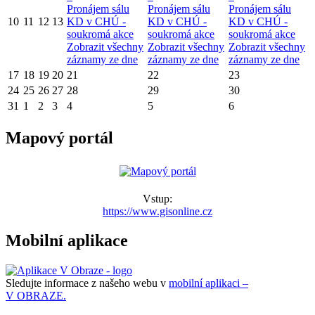
Pronájem sálu
Pronájem sálu
Pronájem sálu
10
11
12
13
KD v CHÚ -
KD v CHÚ -
KD v CHÚ -
soukromá akce
soukromá akce
soukromá akce
Zobrazit všechny
Zobrazit všechny
Zobrazit všechny
záznamy ze dne
záznamy ze dne
záznamy ze dne
17
18
19
20
21
22
23
24
25
26
27
28
29
30
31
1
2
3
4
5
6
Mapový portál
Vstup:
https://www.gisonline.cz
Mobilní aplikace
Sledujte informace z našeho webu v
mobilní aplikaci –
V OBRAZE.