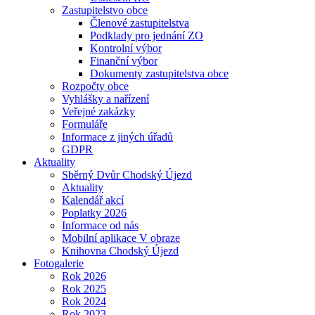
Zastupitelstvo obce
Členové zastupitelstva
Podklady pro jednání ZO
Kontrolní výbor
Finanční výbor
Dokumenty zastupitelstva obce
Rozpočty obce
Vyhlášky a nařízení
Veřejné zakázky
Formuláře
Informace z jiných úřadů
GDPR
Aktuality
Sběrný Dvůr Chodský Újezd
Aktuality
Kalendář akcí
Poplatky 2026
Informace od nás
Mobilní aplikace V obraze
Knihovna Chodský Újezd
Fotogalerie
Rok 2026
Rok 2025
Rok 2024
Rok 2023