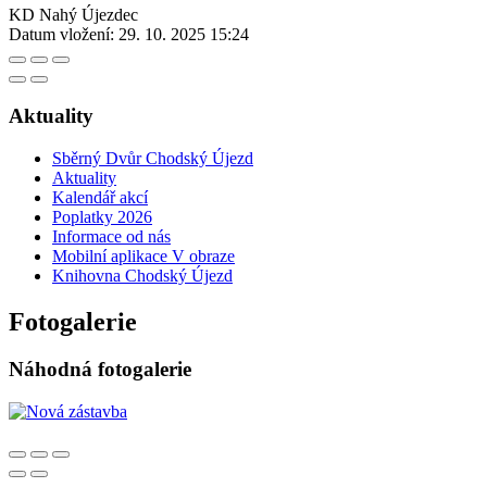
KD Nahý Újezdec
Datum vložení:
29. 10. 2025 15:24
Aktuality
Sběrný Dvůr Chodský Újezd
Aktuality
Kalendář akcí
Poplatky 2026
Informace od nás
Mobilní aplikace V obraze
Knihovna Chodský Újezd
Fotogalerie
Náhodná fotogalerie