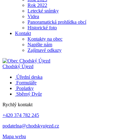
Rok 2022
Letecké snímky
Videa
Panoramatická prohlídka obcí
Historické foto
Kontakt
Kontakty na obec
Napište nám
Zajímavé odkazy
Chodský Újezd
Úřední deska
Formuláře
Poplatky
Sběrný Dvůr
Rychlý kontakt
+420 374 782 245
podatelna@chodskyujezd.cz
Mapa webu