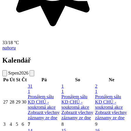
33/18 °C
nahoru
Kalendář
Srpen
2026
Po
Út
St
Čt
Pá
So
Ne
31
1
2
1
1
1
Pronájem sálu
Pronájem sálu
Pronájem sálu
27
28
29
30
KD CHÚ -
KD CHÚ -
KD CHÚ -
soukromá akce
soukromá akce
soukromá akce
Zobrazit všechny
Zobrazit všechny
Zobrazit všechny
záznamy ze dne
záznamy ze dne
záznamy ze dne
3
4
5
6
7
8
9
14
15
16