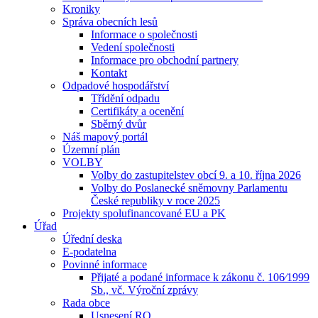
Kroniky
Správa obecních lesů
Informace o společnosti
Vedení společnosti
Informace pro obchodní partnery
Kontakt
Odpadové hospodářství
Třídění odpadu
Certifikáty a ocenění
Sběrný dvůr
Náš mapový portál
Územní plán
VOLBY
Volby do zastupitelstev obcí 9. a 10. října 2026
Volby do Poslanecké sněmovny Parlamentu
České republiky v roce 2025
Projekty spolufinancované EU a PK
Úřad
Úřední deska
E-podatelna
Povinné informace
Přijaté a podané informace k zákonu č. 106⁄1999
Sb., vč. Výroční zprávy
Rada obce
Usnesení RO