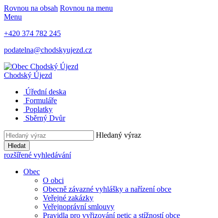
Rovnou na obsah
Rovnou na menu
Menu
+420 374 782 245
podatelna@chodskyujezd.cz
Chodský Újezd
Úřední deska
Formuláře
Poplatky
Sběrný Dvůr
Hledaný výraz
Hledat
rozšířené vyhledávání
Obec
O obci
Obecně závazné vyhlášky a nařízení obce
Veřejné zakázky
Veřejnoprávní smlouvy
Pravidla pro vyřizování petic a stížností obce