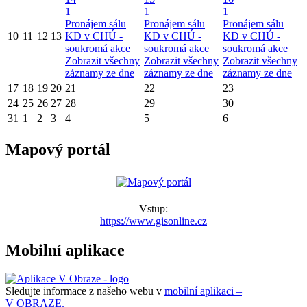
1
1
1
Pronájem sálu
Pronájem sálu
Pronájem sálu
10
11
12
13
KD v CHÚ -
KD v CHÚ -
KD v CHÚ -
soukromá akce
soukromá akce
soukromá akce
Zobrazit všechny
Zobrazit všechny
Zobrazit všechny
záznamy ze dne
záznamy ze dne
záznamy ze dne
17
18
19
20
21
22
23
24
25
26
27
28
29
30
31
1
2
3
4
5
6
Mapový portál
Vstup:
https://www.gisonline.cz
Mobilní aplikace
Sledujte informace z našeho webu v
mobilní aplikaci –
V OBRAZE.