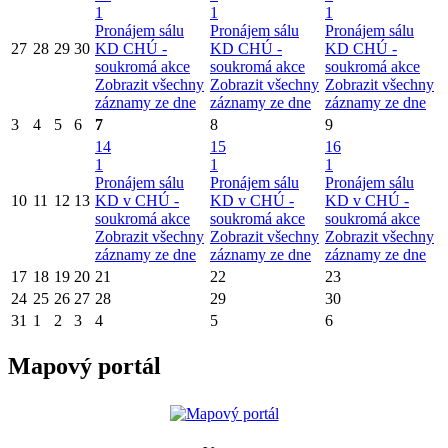
1
1
1
Pronájem sálu
Pronájem sálu
Pronájem sálu
27
28
29
30
KD CHÚ -
KD CHÚ -
KD CHÚ -
soukromá akce
soukromá akce
soukromá akce
Zobrazit všechny
Zobrazit všechny
Zobrazit všechny
záznamy ze dne
záznamy ze dne
záznamy ze dne
3
4
5
6
7
8
9
14
15
16
1
1
1
Pronájem sálu
Pronájem sálu
Pronájem sálu
10
11
12
13
KD v CHÚ -
KD v CHÚ -
KD v CHÚ -
soukromá akce
soukromá akce
soukromá akce
Zobrazit všechny
Zobrazit všechny
Zobrazit všechny
záznamy ze dne
záznamy ze dne
záznamy ze dne
17
18
19
20
21
22
23
24
25
26
27
28
29
30
31
1
2
3
4
5
6
Mapový portál