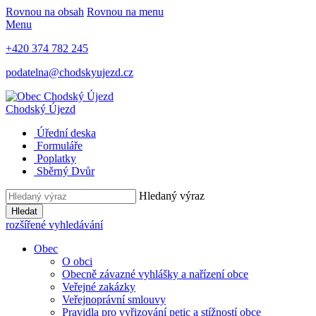
Rovnou na obsah
Rovnou na menu
Menu
+420 374 782 245
podatelna@chodskyujezd.cz
Chodský Újezd
Úřední deska
Formuláře
Poplatky
Sběrný Dvůr
Hledaný výraz
Hledat
rozšířené vyhledávání
Obec
O obci
Obecně závazné vyhlášky a nařízení obce
Veřejné zakázky
Veřejnoprávní smlouvy
Pravidla pro vyřizování petic a stížností obce