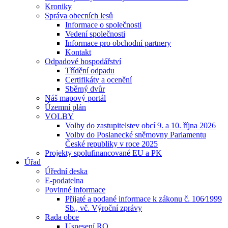
Kroniky
Správa obecních lesů
Informace o společnosti
Vedení společnosti
Informace pro obchodní partnery
Kontakt
Odpadové hospodářství
Třídění odpadu
Certifikáty a ocenění
Sběrný dvůr
Náš mapový portál
Územní plán
VOLBY
Volby do zastupitelstev obcí 9. a 10. října 2026
Volby do Poslanecké sněmovny Parlamentu
České republiky v roce 2025
Projekty spolufinancované EU a PK
Úřad
Úřední deska
E-podatelna
Povinné informace
Přijaté a podané informace k zákonu č. 106⁄1999
Sb., vč. Výroční zprávy
Rada obce
Usnesení RO