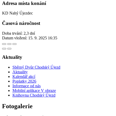
Adresa místa konání
KD Nahý Újezdec
Časová náročnost
Doba trvání: 2,3 dní
Datum vložení:
15. 9. 2025 16:35
Aktuality
Sběrný Dvůr Chodský Újezd
Aktuality
Kalendář akcí
Poplatky 2026
Informace od nás
Mobilní aplikace V obraze
Knihovna Chodský Újezd
Fotogalerie