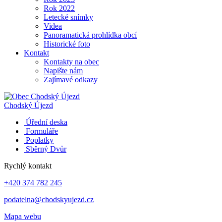
Rok 2022
Letecké snímky
Videa
Panoramatická prohlídka obcí
Historické foto
Kontakt
Kontakty na obec
Napište nám
Zajímavé odkazy
Chodský Újezd
Úřední deska
Formuláře
Poplatky
Sběrný Dvůr
Rychlý kontakt
+420 374 782 245
podatelna@chodskyujezd.cz
Mapa webu