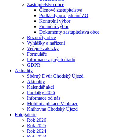
Zastupitelstvo obce
Členové zastupitelstva
Podklady pro jednání ZO
Kontrolní výbor
Finanční výbor
Dokumenty zastupitelstva obce
Rozpočty obce
Vyhlášky a nařízení
Veřejné zakázky
Formuláře
Informace z jiných úřadů
GDPR
Aktuality
Sběrný Dvůr Chodský Újezd
Aktuality
Kalendář akcí
Poplatky 2026
Informace od nás
Mobilní aplikace V obraze
Knihovna Chodský Újezd
Fotogalerie
Rok 2026
Rok 2025
Rok 2024
Rok 2023