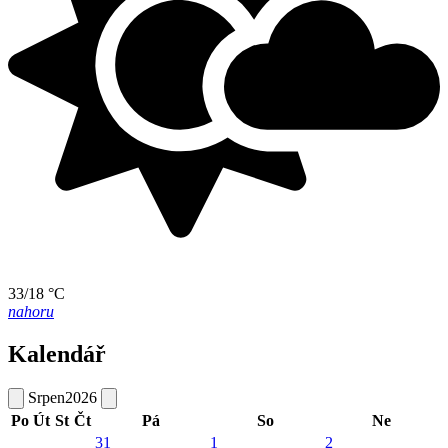
33/18 °C
nahoru
Kalendář
Srpen
2026
Po
Út
St
Čt
Pá
So
Ne
31
1
2