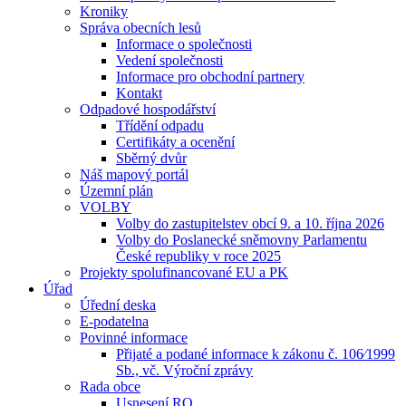
Kroniky
Správa obecních lesů
Informace o společnosti
Vedení společnosti
Informace pro obchodní partnery
Kontakt
Odpadové hospodářství
Třídění odpadu
Certifikáty a ocenění
Sběrný dvůr
Náš mapový portál
Územní plán
VOLBY
Volby do zastupitelstev obcí 9. a 10. října 2026
Volby do Poslanecké sněmovny Parlamentu
České republiky v roce 2025
Projekty spolufinancované EU a PK
Úřad
Úřední deska
E-podatelna
Povinné informace
Přijaté a podané informace k zákonu č. 106⁄1999
Sb., vč. Výroční zprávy
Rada obce
Usnesení RO