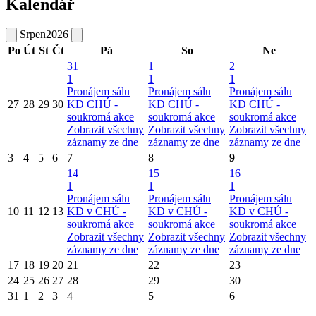
Kalendář
Srpen
2026
Po
Út
St
Čt
Pá
So
Ne
31
1
2
1
1
1
Pronájem sálu
Pronájem sálu
Pronájem sálu
27
28
29
30
KD CHÚ -
KD CHÚ -
KD CHÚ -
soukromá akce
soukromá akce
soukromá akce
Zobrazit všechny
Zobrazit všechny
Zobrazit všechny
záznamy ze dne
záznamy ze dne
záznamy ze dne
3
4
5
6
7
8
9
14
15
16
1
1
1
Pronájem sálu
Pronájem sálu
Pronájem sálu
10
11
12
13
KD v CHÚ -
KD v CHÚ -
KD v CHÚ -
soukromá akce
soukromá akce
soukromá akce
Zobrazit všechny
Zobrazit všechny
Zobrazit všechny
záznamy ze dne
záznamy ze dne
záznamy ze dne
17
18
19
20
21
22
23
24
25
26
27
28
29
30
31
1
2
3
4
5
6