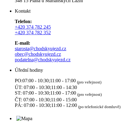
348 15 Planá u Mariánských Lázní
Kontakt
Telefon:
+420 374 782 245
+420 374 782 352
E-mail:
starosta@chodskyujezd.cz
obec@chodskyujezd.cz
podatelna@chodskyujezd.cz
Úřední hodiny
PO:07:00 - 10:30;11:00 - 17:00
(pro veřejnost)
ÚT: 07:00 - 10:30;11:00 - 14:30
ST: 07:00 - 10:30;11:00 - 17:00
(pro veřejnost)
ČT: 07:00 - 10:30;11:00 - 15:00
PÁ: 07:00 - 10:30;11:00 - 12:00
(po telefonické domluvě)