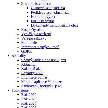
Zastupitelstvo obce
Členové zastupitelstva
Podklady pro jednání ZO
Kontrolní výbor
Finanční výbor
Dokumenty zastupitelstva obce
Rozpočty obce
Vyhlášky a nařízení
Veřejné zakázky
Formuláře
Informace z jiných úřadů
GDPR
Aktuality
Sběrný Dvůr Chodský Újezd
Aktuality
Kalendář akcí
Poplatky 2026
Informace od nás
Mobilní aplikace V obraze
Knihovna Chodský Újezd
Fotogalerie
Rok 2026
Rok 2025
Rok 2024
Rok 2023