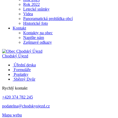
Rok 2022
Letecké snímky
Videa
Panoramatická prohlídka obcí
Historické foto
Kontakt
Kontakty na obec
Napište nám
Zajímavé odkazy
Chodský Újezd
Úřední deska
Formuláře
Poplatky
Sběrný Dvůr
Rychlý kontakt
+420 374 782 245
podatelna@chodskyujezd.cz
Mapa webu