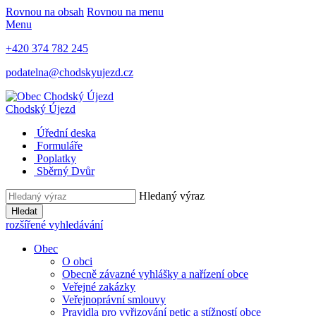
Rovnou na obsah
Rovnou na menu
Menu
+420 374 782 245
podatelna@chodskyujezd.cz
Chodský Újezd
Úřední deska
Formuláře
Poplatky
Sběrný Dvůr
Hledaný výraz
Hledat
rozšířené vyhledávání
Obec
O obci
Obecně závazné vyhlášky a nařízení obce
Veřejné zakázky
Veřejnoprávní smlouvy
Pravidla pro vyřizování petic a stížností obce