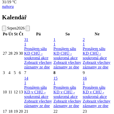
31/19 °C
nahoru
Kalendář
Srpen
2026
Po
Út
St
Čt
Pá
So
Ne
31
1
2
1
1
1
Pronájem sálu
Pronájem sálu
Pronájem sálu
27
28
29
30
KD CHÚ -
KD CHÚ -
KD CHÚ -
soukromá akce
soukromá akce
soukromá akce
Zobrazit všechny
Zobrazit všechny
Zobrazit všechny
záznamy ze dne
záznamy ze dne
záznamy ze dne
3
4
5
6
7
8
9
14
15
16
1
1
1
Pronájem sálu
Pronájem sálu
Pronájem sálu
10
11
12
13
KD v CHÚ -
KD v CHÚ -
KD v CHÚ -
soukromá akce
soukromá akce
soukromá akce
Zobrazit všechny
Zobrazit všechny
Zobrazit všechny
záznamy ze dne
záznamy ze dne
záznamy ze dne
17
18
19
20
21
22
23