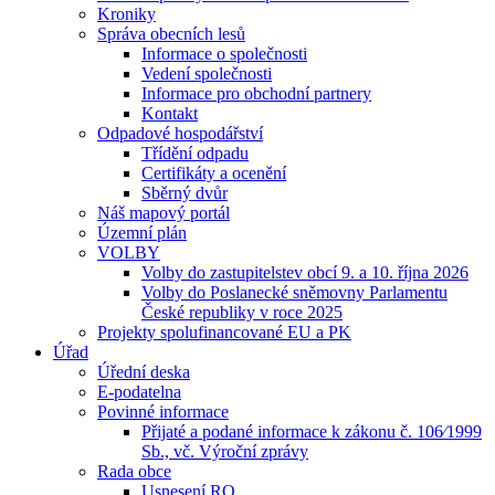
Kroniky
Správa obecních lesů
Informace o společnosti
Vedení společnosti
Informace pro obchodní partnery
Kontakt
Odpadové hospodářství
Třídění odpadu
Certifikáty a ocenění
Sběrný dvůr
Náš mapový portál
Územní plán
VOLBY
Volby do zastupitelstev obcí 9. a 10. října 2026
Volby do Poslanecké sněmovny Parlamentu
České republiky v roce 2025
Projekty spolufinancované EU a PK
Úřad
Úřední deska
E-podatelna
Povinné informace
Přijaté a podané informace k zákonu č. 106⁄1999
Sb., vč. Výroční zprávy
Rada obce
Usnesení RO