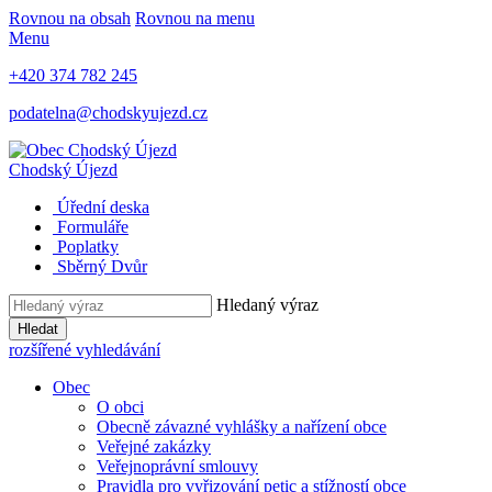
Rovnou na obsah
Rovnou na menu
Menu
+420 374 782 245
podatelna@chodskyujezd.cz
Chodský Újezd
Úřední deska
Formuláře
Poplatky
Sběrný Dvůr
Hledaný výraz
Hledat
rozšířené vyhledávání
Obec
O obci
Obecně závazné vyhlášky a nařízení obce
Veřejné zakázky
Veřejnoprávní smlouvy
Pravidla pro vyřizování petic a stížností obce