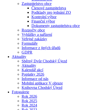
Zastupitelstvo obce
Členové zastupitelstva
Podklady pro jednání ZO
Kontrolní výbor
Finanční výbor
Dokumenty zastupitelstva obce
Rozpočty obce
Vyhlášky a nařízení
Veřejné zakázky
Formuláře
Informace z jiných úřadů
GDPR
Aktuality
Sběrný Dvůr Chodský Újezd
Aktuality
Kalendář akcí
Poplatky 2026
Informace od nás
Mobilní aplikace V obraze
Knihovna Chodský Újezd
Fotogalerie
Rok 2026
Rok 2025
Rok 2024
Rok 2023