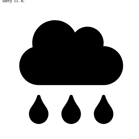
úterý
11. 8.