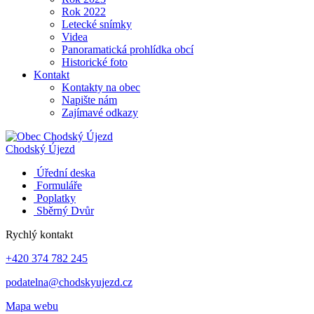
Rok 2022
Letecké snímky
Videa
Panoramatická prohlídka obcí
Historické foto
Kontakt
Kontakty na obec
Napište nám
Zajímavé odkazy
Chodský Újezd
Úřední deska
Formuláře
Poplatky
Sběrný Dvůr
Rychlý kontakt
+420 374 782 245
podatelna@chodskyujezd.cz
Mapa webu