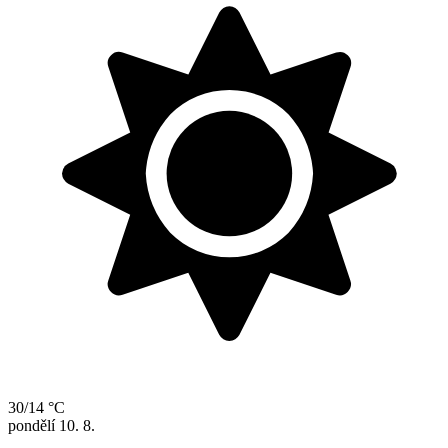
30/14 °C
pondělí
10. 8.