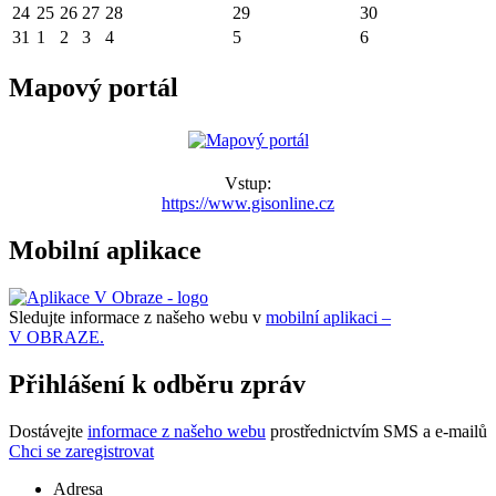
24
25
26
27
28
29
30
31
1
2
3
4
5
6
Mapový portál
Vstup:
https://www.gisonline.cz
Mobilní aplikace
Sledujte informace z našeho webu v
mobilní aplikaci –
V OBRAZE.
Přihlášení k odběru zpráv
Dostávejte
informace z našeho webu
prostřednictvím SMS a e-mailů
Chci se zaregistrovat
Adresa